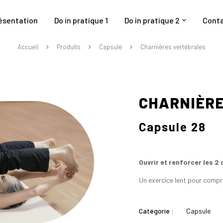
ésentation
Do in pratique 1
Do in pratique 2
Cont
Accueil
Produits
Capsule
Charnières vertébrales
CHARNIÈR
Capsule 28
Ouvrir et renforcer les 2
Un exercice lent pour compr
Catégorie :
Capsule