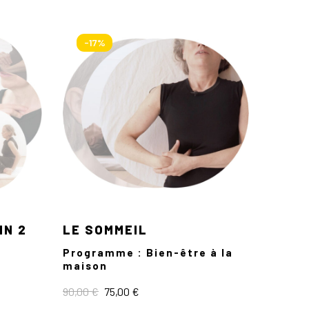
-17%
IN 2
LE SOMMEIL
ARTI
MEMB
Programme : Bien-être à la
maison
Capsu
Le
Le
90,00
€
75,00
€
18,00
€
prix
prix