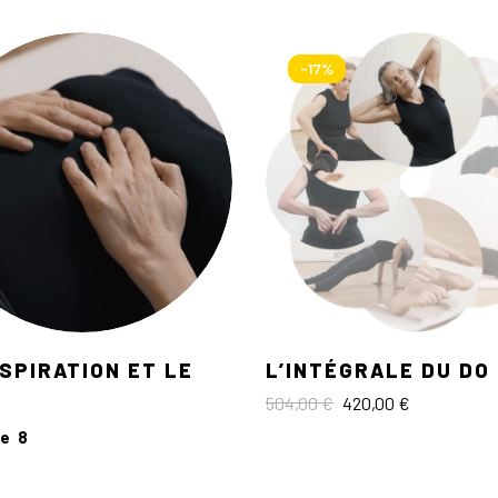
-17%
SPIRATION ET LE
L’INTÉGRALE DU DO 
Le
Le
504,00
€
420,00
€
prix
prix
initial
actuel
e 8
était :
est :
504,00 €.
420,00 €.