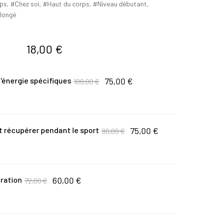
rps
,
Chez soi
,
Haut du corps
,
Niveau débutant
,
llongé
18,00
€
Le
Le
75,00
€
d'énergie spécifiques
108,00
€
prix
prix
initial
actuel
était :
est :
108,00 €.
75,00 €.
Le
Le
75,00
€
t récupérer pendant le sport
90,00
€
prix
prix
initial
actuel
était :
est :
90,00 €.
75,00 €.
Le
Le
60,00
€
iration
72,00
€
prix
prix
initial
actuel
était :
est :