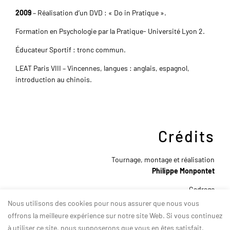
2009
– Réalisation d’un DVD : « Do in Pratique ».
Formation en Psychologie par la Pratique- Université Lyon 2.
Éducateur Sportif : tronc commun.
LEAT Paris VIII – Vincennes, langues : anglais, espagnol,
introduction au chinois.
Crédits
Tournage, montage et réalisation
Philippe Monpontet
Cadrage
Thomas Douineau / Arnaud Bringer-Casanova
Nous utilisons des cookies pour nous assurer que nous vous
offrons la meilleure expérience sur notre site Web. Si vous continuez
Maquillage
à utiliser ce site, nous supposerons que vous en êtes satisfait.